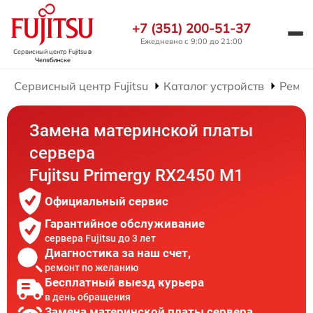
+7 (351) 200-51-37
Ежедневно с 9:00 до 21:00
Сервисный центр Fujitsu
в
Челябинске
Сервисный центр Fujitsu
Каталог устройств
Ремон
Замена материнской платы
сервера
Fujitsu Primergy RX2450 M1
Официальный сервис
Гарантийное обслуживание
сервера Fujitsu до 3 лет
Диагностика за наш счет,
ремонт по желанию
Бесплатный выезд курьера
в день обращения
Замена материнской платы сервера