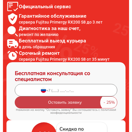
Официальный сервис
Гарантийное обслуживание
сервера Fujitsu Primergy RX200 S8 до 3 лет
Диагностика за наш счет,
ремонт по желанию
Бесплатный выезд курьера
в день обращения
Срочный ремонт
сервера Fujitsu Primergy RX200 S8 от 35 минут
Бесплатная консультация со
специалистом
Оставить заявку
Нажимая на кнопку "Оставить заявку" Вы соглашаетесь c
политикой
конфиденциальности
Скидка по