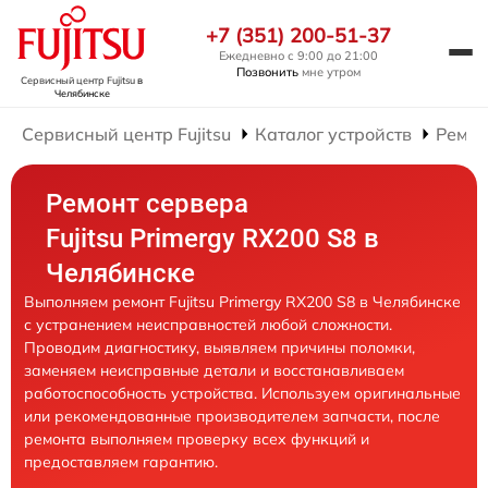
+7 (351) 200-51-37
Ежедневно с 9:00 до 21:00
Позвонить
мне утром
Сервисный центр Fujitsu
в
Челябинске
Сервисный центр Fujitsu
Каталог устройств
Ремон
Ремонт сервера
Fujitsu Primergy RX200 S8 в
Челябинске
Выполняем ремонт Fujitsu Primergy RX200 S8 в Челябинске
с устранением неисправностей любой сложности.
Проводим диагностику, выявляем причины поломки,
заменяем неисправные детали и восстанавливаем
работоспособность устройства. Используем оригинальные
или рекомендованные производителем запчасти, после
ремонта выполняем проверку всех функций и
предоставляем гарантию.