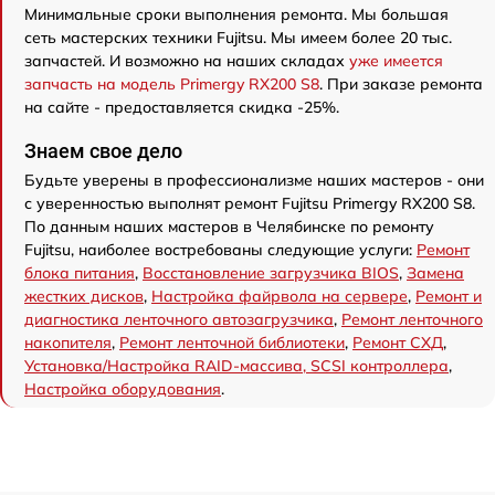
Минимальные сроки выполнения ремонта. Мы большая
сеть мастерских техники Fujitsu. Мы имеем более 20 тыс.
запчастей. И возможно на наших складах
уже имеется
запчасть на модель Primergy RX200 S8
. При заказе ремонта
на сайте - предоставляется скидка -25%.
Знаем свое дело
Будьте уверены в профессионализме наших мастеров - они
с уверенностью выполнят ремонт Fujitsu Primergy RX200 S8.
По данным наших мастеров в Челябинске по ремонту
Fujitsu, наиболее востребованы следующие услуги:
Ремонт
блока питания
,
Восстановление загрузчика BIOS
,
Замена
жестких дисков
,
Настройка файрвола на сервере
,
Ремонт и
диагностика ленточного автозагрузчика
,
Ремонт ленточного
накопителя
,
Ремонт ленточной библиотеки
,
Ремонт СХД
,
Установка/Настройка RAID-массива, SCSI контроллера
,
Настройка оборудования
.