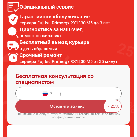
Официальный сервис
Гарантийное обслуживание
сервера Fujitsu Primergy RX1330 M5 до 3 лет
Диагностика за наш счет,
ремонт по желанию
Бесплатный выезд курьера
в день обращения
Срочный ремонт
сервера Fujitsu Primergy RX1330 M5 от 35 минут
Бесплатная консультация со
специалистом
Оставить заявку
Нажимая на кнопку "Оставить заявку" Вы соглашаетесь c
политикой
конфиденциальности