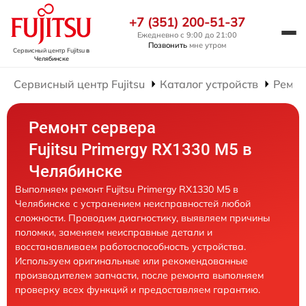
+7 (351) 200-51-37
Ежедневно с 9:00 до 21:00
Позвонить
мне утром
Сервисный центр Fujitsu
в
Челябинске
Сервисный центр Fujitsu
Каталог устройств
Ремон
Ремонт сервера
Fujitsu Primergy RX1330 M5 в
Челябинске
Выполняем ремонт Fujitsu Primergy RX1330 M5 в
Челябинске с устранением неисправностей любой
сложности. Проводим диагностику, выявляем причины
поломки, заменяем неисправные детали и
восстанавливаем работоспособность устройства.
Используем оригинальные или рекомендованные
производителем запчасти, после ремонта выполняем
проверку всех функций и предоставляем гарантию.