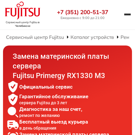
+7 (351) 200-51-37
Ежедневно с 9:00 до 21:00
Сервисный центр Fujitsu
в
Челябинске
Сервисный центр Fujitsu
Каталог устройств
Ремон
Замена материнской платы
сервера
Fujitsu Primergy RX1330 M3
Официальный сервис
Гарантийное обслуживание
сервера Fujitsu до 3 лет
Диагностика за наш счет,
ремонт по желанию
Бесплатный выезд курьера
в день обращения
Замена материнской платы сервера