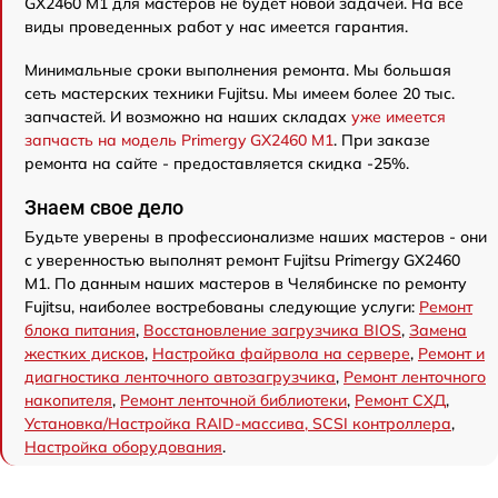
GX2460 M1 для мастеров не будет новой задачей. На все
виды проведенных работ у нас имеется гарантия.
Минимальные сроки выполнения ремонта. Мы большая
сеть мастерских техники Fujitsu. Мы имеем более 20 тыс.
запчастей. И возможно на наших складах
уже имеется
запчасть на модель Primergy GX2460 M1
. При заказе
ремонта на сайте - предоставляется скидка -25%.
Знаем свое дело
Будьте уверены в профессионализме наших мастеров - они
с уверенностью выполнят ремонт Fujitsu Primergy GX2460
M1. По данным наших мастеров в Челябинске по ремонту
Fujitsu, наиболее востребованы следующие услуги:
Ремонт
блока питания
,
Восстановление загрузчика BIOS
,
Замена
жестких дисков
,
Настройка файрвола на сервере
,
Ремонт и
диагностика ленточного автозагрузчика
,
Ремонт ленточного
накопителя
,
Ремонт ленточной библиотеки
,
Ремонт СХД
,
Установка/Настройка RAID-массива, SCSI контроллера
,
Настройка оборудования
.