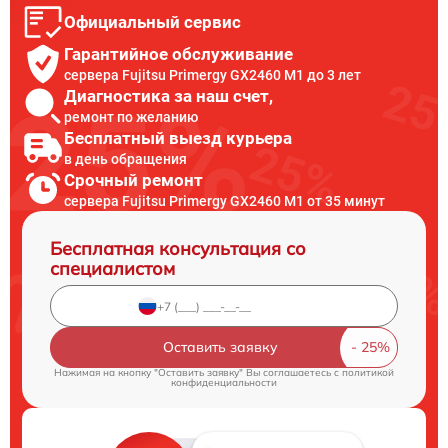
Официальный сервис
Гарантийное обслуживание
сервера Fujitsu Primergy GX2460 M1 до 3 лет
Диагностика за наш счет,
ремонт по желанию
Бесплатный выезд курьера
в день обращения
Срочный ремонт
сервера Fujitsu Primergy GX2460 M1 от 35 минут
Бесплатная консультация со
специалистом
Оставить заявку
Нажимая на кнопку "Оставить заявку" Вы соглашаетесь c
политикой
конфиденциальности