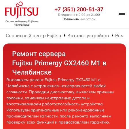
+7 (351) 200-51-37
Ежедневно с 9:00 до 21:00
Позвонить
мне утром
Сервисный центр Fujitsu
в
Челябинске
Сервисный центр Fujitsu
Каталог устройств
Ремон
Ремонт сервера
Fujitsu Primergy GX2460 M1 в
Челябинске
Выполняем ремонт Fujitsu Primergy GX2460 M1 в
Челябинске с устранением неисправностей любой
сложности. Проводим диагностику, выявляем причины
поломки, заменяем неисправные детали и
восстанавливаем работоспособность устройства.
Используем оригинальные или рекомендованные
производителем запчасти, после ремонта выполняем
проверку всех функций и предоставляем гарантию.