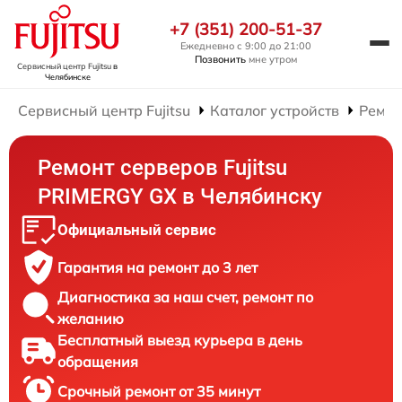
+7 (351) 200-51-37
Ежедневно с 9:00 до 21:00
Позвонить
мне утром
Сервисный центр Fujitsu
в
Челябинске
Сервисный центр Fujitsu
Каталог устройств
Ремон
Ремонт серверов Fujitsu
PRIMERGY GX в Челябинску
Официальный сервис
Гарантия на ремонт до 3 лет
Диагностика за наш счет, ремонт по
желанию
Бесплатный выезд курьера в день
обращения
Срочный ремонт от 35 минут