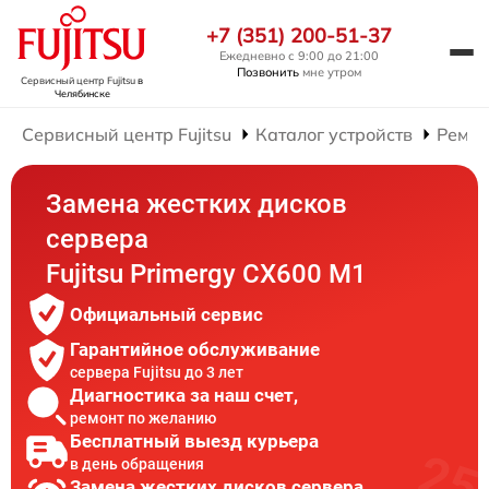
+7 (351) 200-51-37
Ежедневно с 9:00 до 21:00
Позвонить
мне утром
Сервисный центр Fujitsu
в
Челябинске
Сервисный центр Fujitsu
Каталог устройств
Ремон
Замена жестких дисков
сервера
Fujitsu Primergy CX600 M1
Официальный сервис
Гарантийное обслуживание
сервера Fujitsu до 3 лет
Диагностика за наш счет,
ремонт по желанию
Бесплатный выезд курьера
в день обращения
Замена жестких дисков сервера