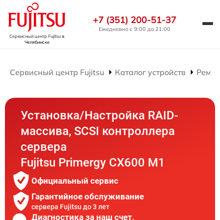
+7 (351) 200-51-37
Ежедневно с 9:00 до 21:00
Сервисный центр Fujitsu
в
Челябинске
Сервисный центр Fujitsu
Каталог устройств
Ремон
Установка/Настройка RAID-
массива, SCSI контроллера
сервера
Fujitsu Primergy CX600 M1
Официальный сервис
Гарантийное обслуживание
сервера Fujitsu до 3 лет
Диагностика за наш счет,