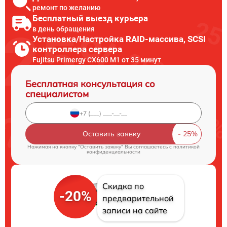
ремонт по желанию
Бесплатный выезд курьера
в день обращения
Установка/Настройка RAID-массива, SCSI
контроллера сервера
Fujitsu Primergy CX600 M1 от 35 минут
Бесплатная консультация со
специалистом
Оставить заявку
Нажимая на кнопку "Оставить заявку" Вы соглашаетесь c
политикой
конфиденциальности
Скидка по
-20%
предварительной
записи на сайте