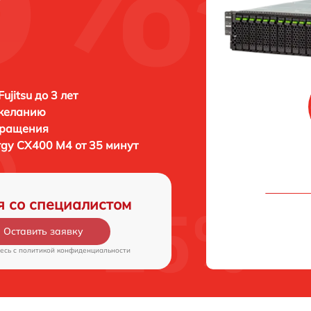
ujitsu до 3 лет
 желанию
бращения
ergy CX400 M4 от 35 минут
я со специалистом
Оставить заявку
есь c
политикой конфиденциальности