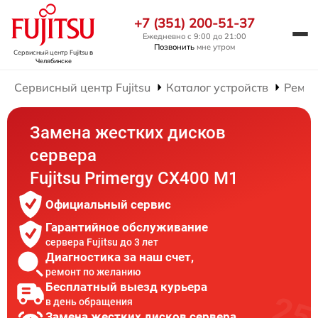
+7 (351) 200-51-37
Ежедневно с 9:00 до 21:00
Позвонить
мне утром
Сервисный центр Fujitsu
в
Челябинске
Сервисный центр Fujitsu
Каталог устройств
Ремон
Замена жестких дисков
сервера
Fujitsu Primergy CX400 M1
Официальный сервис
Гарантийное обслуживание
сервера Fujitsu до 3 лет
Диагностика за наш счет,
ремонт по желанию
Бесплатный выезд курьера
в день обращения
Замена жестких дисков сервера