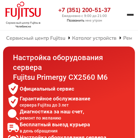
+7 (351) 200-51-37
Ежедневно с 9:00 до 21:00
Позвонить
мне утром
Сервисный центр Fujitsu
в
Челябинске
Сервисный центр Fujitsu
Каталог устройств
Ремон
Настройка оборудования
сервера
Fujitsu Primergy CX2560 M6
Официальный сервис
Гарантийное обслуживание
сервера Fujitsu до 3 лет
Диагностика за наш счет,
ремонт по желанию
Бесплатный выезд курьера
в день обращения
Настройка оборудования сервера