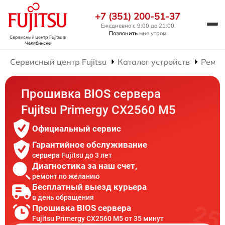
+7 (351) 200-51-37
Ежедневно с 9:00 до 21:00
Позвонить
мне утром
Сервисный центр Fujitsu
в
Челябинске
Сервисный центр Fujitsu
Каталог устройств
Ремон
Прошивка BIOS сервера
Fujitsu Primergy CX2560 M5
Официальный сервис
Гарантийное обслуживание
сервера Fujitsu до 3 лет
Диагностика за наш счет,
ремонт по желанию
Бесплатный выезд курьера
в день обращения
Прошивка BIOS сервера
Fujitsu Primergy CX2560 M5 от 35 минут