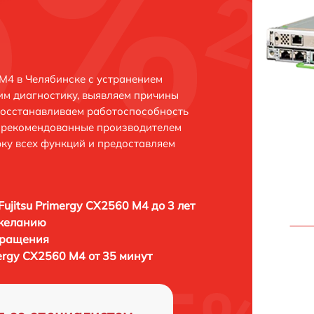
 M4 в Челябинске с устранением
м диагностику, выявляем причины
восстанавливаем работоспособность
и рекомендованные производителем
рку всех функций и предоставляем
Fujitsu Primergy CX2560 M4 до 3 лет
 желанию
бращения
mergy CX2560 M4 от 35 минут