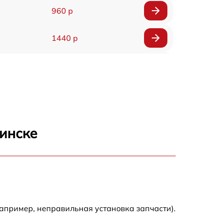
960 р
1440 р
1920 р
1440 р
1440 р
бинске
1920 р
4500 р
4000 р
апример, неправильная установка запчасти).