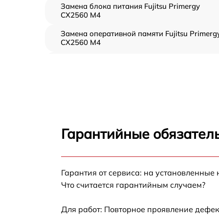
Замена блока питания Fujitsu Primergy
CX2560 M4
Замена оперативной памяти Fujitsu Primerg
CX2560 M4
Прошивка BIOS Fujitsu Primergy CX2560 M4
Замена северного моста Fujitsu Primergy
CX2560 M4
Установка/Настройка RAID-массива, SCSI
контроллера Fujitsu Primergy CX2560 M4
Гарантийные обязатель
Восстановление загрузчика BIOS Fujitsu
Primergy CX2560 M4
Гарантия от сервиса: на установленные 
Ремонт СХД Fujitsu Primergy CX2560 M4
Что считается гарантийным случаем?
Ремонт ленточной библиотеки Fujitsu
Primergy CX2560 M4
Для работ: Повторное проявление дефек