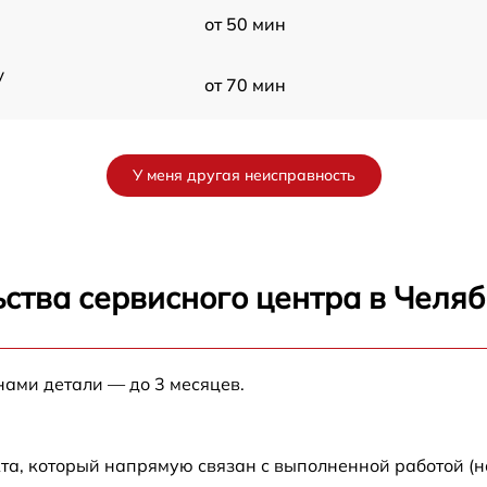
от 50 мин
y
от 70 мин
от 60 мин
У меня другая неисправность
от 90 мин
от 70 мин
ства сервисного центра в Челя
от 90 мин
нами детали — до 3 месяцев.
от 100 мин
от 80 мин
та, который напрямую связан с выполненной работой (н