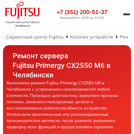
+7 (351) 200-51-37
Ежедневно с 9:00 до 21:00
Сервисный центр Fujitsu
в
Челябинске
Сервисный центр Fujitsu
Каталог устройств
Ремон
Ремонт сервера
Fujitsu Primergy CX2550 M6 в
Челябинске
Выполняем ремонт Fujitsu Primergy CX2550 M6 в
Челябинске с устранением неисправностей любой
сложности. Проводим диагностику, выявляем причины
поломки, заменяем неисправные детали и
восстанавливаем работоспособность устройства.
Используем оригинальные или рекомендованные
производителем запчасти, после ремонта выполняем
проверку всех функций и предоставляем гарантию.