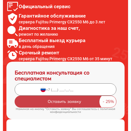
Официальный сервис
Гарантийное обслуживание
сервера Fujitsu Primergy CX2550 M6 до 3 лет
Диагностика за наш счет,
ремонт по желанию
Бесплатный выезд курьера
в день обращения
Срочный ремонт
сервера Fujitsu Primergy CX2550 M6 от 35 минут
Бесплатная консультация со
специалистом
Оставить заявку
Нажимая на кнопку "Оставить заявку" Вы соглашаетесь c
политикой
конфиденциальности