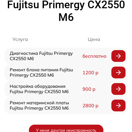
Fujitsu Primergy CX2550
M6
Услуга
Цена
Диагностика Fujitsu Primergy
бесплатно
CX2550 M6
Ремонт блока питания Fujitsu
1200 р
Primergy CX2550 M6
Настройка оборудования
900 р
Fujitsu Primergy CX2550 M6
Ремонт материнской платы
2800 р
Fujitsu Primergy CX2550 M6
У меня другая неисправность