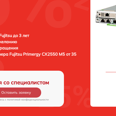
ujitsu до 3 лет
 желанию
бращения
вера
Fujitsu Primergy CX2550 M5 от 35
я со специалистом
Оставить заявку
есь c
политикой конфиденциальности