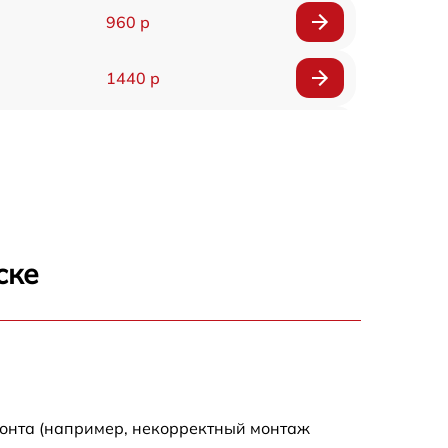
960 р
1440 р
1920 р
1440 р
1440 р
ске
1920 р
4500 р
4000 р
монта (например, некорректный монтаж