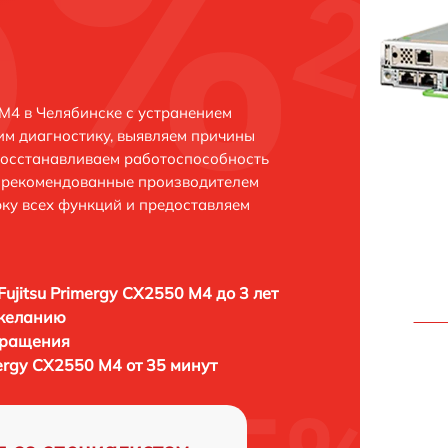
 M4 в Челябинске с устранением
м диагностику, выявляем причины
восстанавливаем работоспособность
и рекомендованные производителем
рку всех функций и предоставляем
Fujitsu Primergy CX2550 M4 до 3 лет
 желанию
бращения
mergy CX2550 M4 от 35 минут