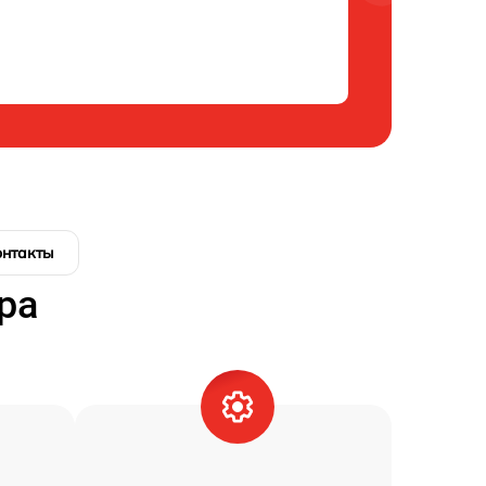
онтакты
ра