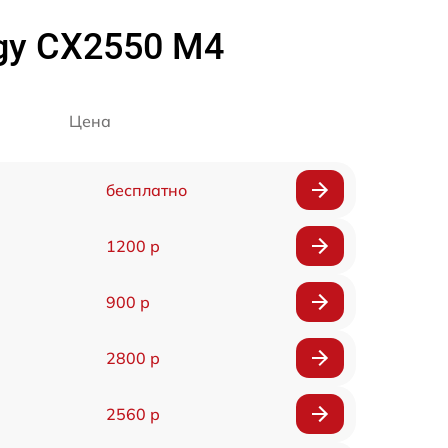
rgy CX2550 M4
Цена
бесплатно
1200 р
900 р
2800 р
2560 р