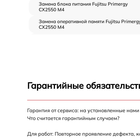
Замена блока питания Fujitsu Primergy
CX2550 M4
Замена оперативной памяти Fujitsu Primerg
CX2550 M4
Прошивка BIOS Fujitsu Primergy CX2550 M4
Замена северного моста Fujitsu Primergy
CX2550 M4
Установка/Настройка RAID-массива, SCSI
контроллера Fujitsu Primergy CX2550 M4
Гарантийные обязательст
Восстановление загрузчика BIOS Fujitsu
Primergy CX2550 M4
Гарантия от сервиса: на установленные нами
Ремонт СХД Fujitsu Primergy CX2550 M4
Что считается гарантийным случаем?
Ремонт ленточной библиотеки Fujitsu
Primergy CX2550 M4
Для работ: Повторное проявление дефекта, 