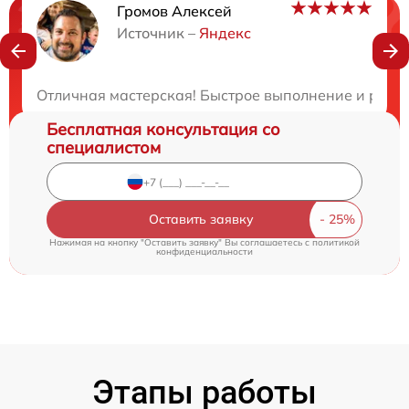
Громов Алексей
Нужна консультация?
Источник –
Яндекс
Закажите бесплатную консультацию
Отличная мастерская! Быстрое выполнение и разум
Бесплатная консультация со
специалистом
Оставить заявку
Нажимая на кнопку "Оставить заявку" Вы соглашаетесь c
политикой
конфиденциальности
Этапы работы