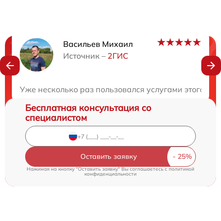
Васильев Михаил
Нужна консультация?
Источник –
2ГИС
Закажите бесплатную консультацию
Уже несколько раз пользовался услугами этого цен
Бесплатная консультация со
специалистом
Оставить заявку
Нажимая на кнопку "Оставить заявку" Вы соглашаетесь c
политикой
конфиденциальности