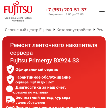
+7 (351) 200-51-37
Ежедневно с 9:00 до 21:00
Сервисный центр Fujitsu
в
Челябинске
Сервисный центр Fujitsu
Каталог устройств
Ремон
Ремонт ленточного накопителя
сервера
Fujitsu Primergy BX924 S3
Официальный сервис
Гарантийное обслуживание
сервера Fujitsu до 3 лет
Диагностика за наш счет,
ремонт по желанию
Бесплатный выезд курьера
в день обращения
Ремонт ленточного накопителя сервера