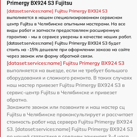
Primergy BX924 S3 Fujitsu
[dataset:services:name] Fujitsu Primergy BX924 S3
выполняется в нашем специализированном сервисном
центр Fujitsu в Челябинске опытными мастерами. На все
виды работ и запчасти предоставляем расширенную
гарантию - мы в сервисе уверены в качестве наших работ.
[dataset:services:name] Fujitsu Primergy BX924 S3 будет
стоить на -15% дешевле при оформлении заказа на сайте
через звонок или форму обратной связи.
[dataset:services:name] Fujitsu Primergy BX924 S3
выполняется на выезде, если не требует большого
оборудования и сложного ремонта. В таких случаях
наш мастер привезет Fujitsu Primergy BX924 S3 в
сервис-центр Fujitsu в Челябинске и привезет
обратно.
Закажите звонок или позвоните и наш мастер сц
Fujitsu в Челябинске проконсультирует и рассчитает
стоимость работ над сервера Fujitsu Primergy BX924
S3. [dataset:services:name] Fujitsu Primergy BX924 S3
по нашей статистике в среднем занимает 3-4 часа