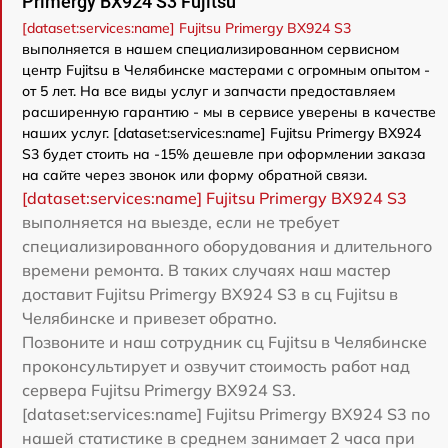
Primergy BX924 S3 Fujitsu
[dataset:services:name] Fujitsu Primergy BX924 S3
выполняется в нашем специализированном сервисном
центр Fujitsu в Челябинске мастерами с огромным опытом -
от 5 лет. На все виды услуг и запчасти предоставляем
расширенную гарантию - мы в сервисе уверены в качестве
наших услуг. [dataset:services:name] Fujitsu Primergy BX924
S3 будет стоить на -15% дешевле при оформлении заказа
на сайте через звонок или форму обратной связи.
[dataset:services:name] Fujitsu Primergy BX924 S3
выполняется на выезде, если не требует
специализированного оборудования и длительного
времени ремонта. В таких случаях наш мастер
доставит Fujitsu Primergy BX924 S3 в сц Fujitsu в
Челябинске и привезет обратно.
Позвоните и наш сотрудник сц Fujitsu в Челябинске
проконсультирует и озвучит стоимость работ над
сервера Fujitsu Primergy BX924 S3.
[dataset:services:name] Fujitsu Primergy BX924 S3 по
нашей статистике в среднем занимает 2 часа при