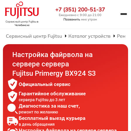
+7 (351) 200-51-37
Ежедневно с 9:00 до 21:00
Позвонить
мне утром
Сервисный центр Fujitsu
в
Челябинске
Сервисный центр Fujitsu
Каталог устройств
Ремон
Настройка файрвола на
сервере сервера
Fujitsu Primergy BX924 S3
Официальный сервис
Гарантийное обслуживание
сервера Fujitsu до 3 лет
Диагностика за наш счет,
ремонт по желанию
Бесплатный выезд курьера
в день обращения
Настройка файрвола на сервере сервера