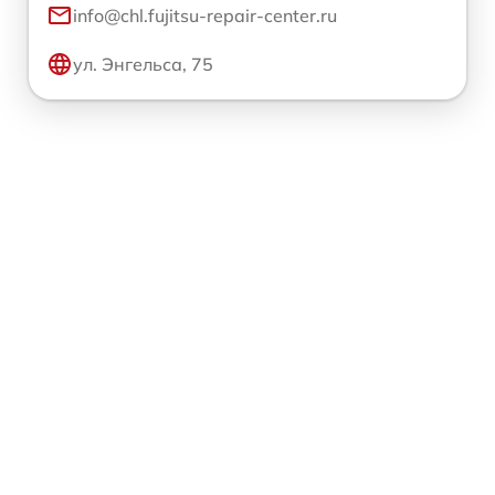
info@chl.fujitsu-repair-center.ru
ул. Энгельса, 75