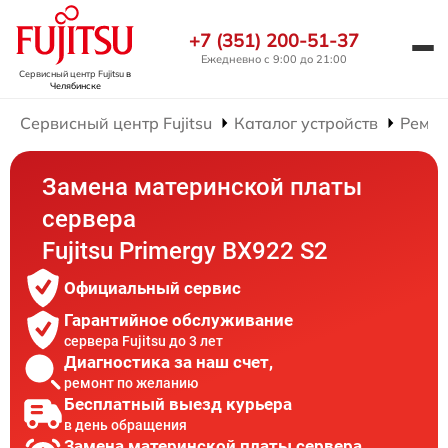
+7 (351) 200-51-37
Ежедневно с 9:00 до 21:00
Сервисный центр Fujitsu
в
Челябинске
Сервисный центр Fujitsu
Каталог устройств
Ремон
Замена материнской платы
сервера
Fujitsu Primergy BX922 S2
Официальный сервис
Гарантийное обслуживание
сервера Fujitsu до 3 лет
Диагностика за наш счет,
ремонт по желанию
Бесплатный выезд курьера
в день обращения
Замена материнской платы сервера