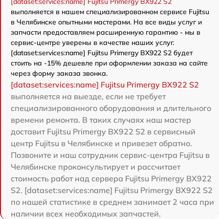
[dataset:services:name] Fujitsu Primergy BX922 S2
выполняется в нашем специализированном сервисе Fujitsu
в Челябинске опытными мастерами. На все виды услуг и
запчасти предоставляем расширенную гарантию - мы в
сервис-центре уверены в качестве наших услуг.
[dataset:services:name] Fujitsu Primergy BX922 S2 будет
стоить на -15% дешевле при оформлении заказа на сайте
через форму заказа звонка.
[dataset:services:name] Fujitsu Primergy BX922 S2
выполняется на выезде, если не требует
специализированного оборудования и длительного
времени ремонта. В таких случаях наш мастер
доставит Fujitsu Primergy BX922 S2 в сервисный
центр Fujitsu в Челябинске и привезет обратно.
Позвоните и наш сотрудник сервис-центра Fujitsu в
Челябинске проконсультирует и рассчитает
стоимость работ над сервера Fujitsu Primergy BX922
S2. [dataset:services:name] Fujitsu Primergy BX922 S2
по нашей статистике в среднем занимает 2 часа при
наличии всех необходимых запчастей.