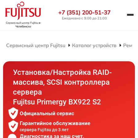
+7 (351) 200-51-37
Ежедневно с 9:00 до 21:00
Сервисный центр Fujitsu
в
Челябинске
Сервисный центр Fujitsu
Каталог устройств
Ремон
Установка/Настройка RAID-
массива, SCSI контроллера
сервера
Fujitsu Primergy BX922 S2
Официальный сервис
Гарантийное обслуживание
сервера Fujitsu до 3 лет
Диагностика за наш счет,