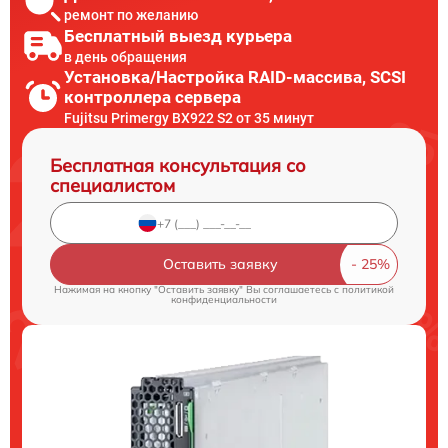
ремонт по желанию
Бесплатный выезд курьера
в день обращения
Установка/Настройка RAID-массива, SCSI
контроллера сервера
Fujitsu Primergy BX922 S2 от 35 минут
Бесплатная консультация со
специалистом
Оставить заявку
Нажимая на кнопку "Оставить заявку" Вы соглашаетесь c
политикой
конфиденциальности