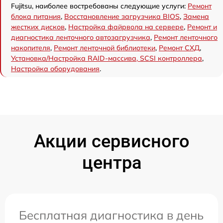
Fujitsu, наиболее востребованы следующие услуги:
Ремонт
блока питания
,
Восстановление загрузчика BIOS
,
Замена
жестких дисков
,
Настройка файрвола на сервере
,
Ремонт и
диагностика ленточного автозагрузчика
,
Ремонт ленточного
накопителя
,
Ремонт ленточной библиотеки
,
Ремонт СХД
,
Установка/Настройка RAID-массива, SCSI контроллера
,
Настройка оборудования
.
Акции сервисного
центра
Бесплатная диагностика в день