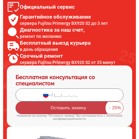
Официальный сервис
Гарантийное обслуживание
сервера Fujitsu Primergy BX920 S2 до 3 лет
Диагностика за наш счет,
ремонт по желанию
Бесплатный выезд курьера
в день обращения
Срочный ремонт
сервера Fujitsu Primergy BX920 S2 от 35 минут
Бесплатная консультация со
специалистом
Оставить заявку
Нажимая на кнопку "Оставить заявку" Вы соглашаетесь c
политикой
конфиденциальности