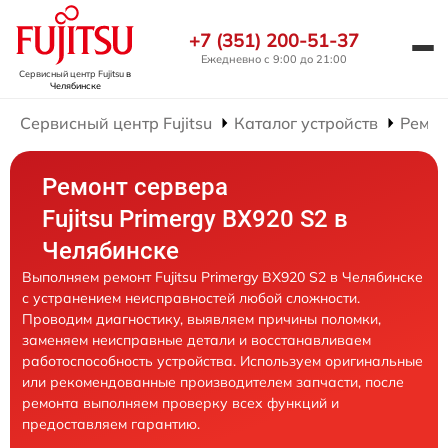
+7 (351) 200-51-37
Ежедневно с 9:00 до 21:00
Сервисный центр Fujitsu
в
Челябинске
Сервисный центр Fujitsu
Каталог устройств
Ремон
Ремонт сервера
Fujitsu Primergy BX920 S2 в
Челябинске
Выполняем ремонт Fujitsu Primergy BX920 S2 в Челябинске
с устранением неисправностей любой сложности.
Проводим диагностику, выявляем причины поломки,
заменяем неисправные детали и восстанавливаем
работоспособность устройства. Используем оригинальные
или рекомендованные производителем запчасти, после
ремонта выполняем проверку всех функций и
предоставляем гарантию.