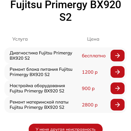
Fujitsu Primergy BX920
S2
Услуга
Цена
Диагностика Fujitsu Primergy
бесплатно
BX920 S2
Ремонт блока питания Fujitsu
1200 р
Primergy BX920 S2
Настройка оборудования
900 р
Fujitsu Primergy BX920 S2
Ремонт материнской платы
2800 р
Fujitsu Primergy BX920 S2
У меня другая неисправность