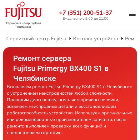
+7 (351) 200-51-37
Ежедневно с 9:00 до 21:00
Сервисный центр Fujitsu
в
Челябинске
Сервисный центр Fujitsu
Каталог устройств
Ремон
Ремонт сервера
Fujitsu Primergy BX400 S1 в
Челябинске
Выполняем ремонт Fujitsu Primergy BX400 S1 в Челябинске
с устранением неисправностей любой сложности.
Проводим диагностику, выявляем причины поломки,
заменяем неисправные детали и восстанавливаем
работоспособность устройства. Используем оригинальные
или рекомендованные производителем запчасти, после
ремонта выполняем проверку всех функций и
предоставляем гарантию.