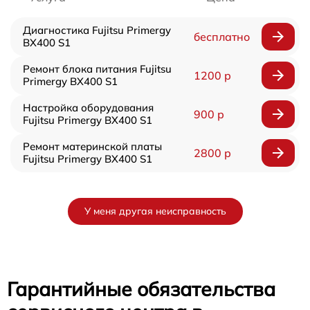
Диагностика Fujitsu Primergy
бесплатно
BX400 S1
Ремонт блока питания Fujitsu
1200 р
Primergy BX400 S1
Настройка оборудования
900 р
Fujitsu Primergy BX400 S1
Ремонт материнской платы
2800 р
Fujitsu Primergy BX400 S1
У меня другая неисправность
Гарантийные обязательства