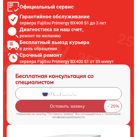
Официальный сервис
Гарантийное обслуживание
сервера Fujitsu Primergy BX400 S1 до 3 лет
Диагностика за наш счет,
ремонт по желанию
Бесплатный выезд курьера
в день обращения
Срочный ремонт
сервера Fujitsu Primergy BX400 S1 от 35 минут
Бесплатная консультация со
специалистом
Оставить заявку
Нажимая на кнопку "Оставить заявку" Вы соглашаетесь c
политикой
конфиденциальности