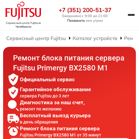
+7 (351) 200-51-37
Ежедневно с 9:00 до 21:00
Позвонить
мне утром
Сервисный центр Fujitsu
в
Челябинске
Сервисный центр Fujitsu
Каталог устройств
Ремон
Ремонт блока питания сервера
Fujitsu Primergy BX2580 M1
Официальный сервис
Гарантийное обслуживание
сервера Fujitsu до 3 лет
Диагностика за наш счет,
ремонт по желанию
Бесплатный выезд курьера
в день обращения
Ремонт блока питания сервера
Fujitsu Primergy BX2580 M1 от 35 минут