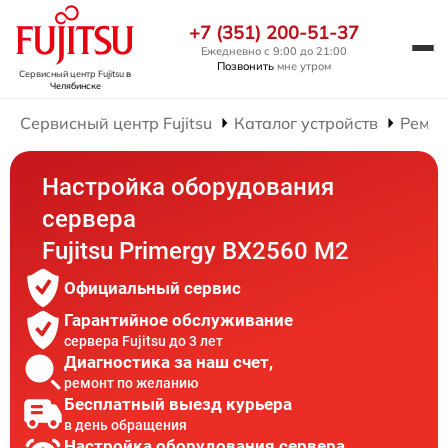
+7 (351) 200-51-37
Ежедневно с 9:00 до 21:00
Позвонить
мне утром
Сервисный центр Fujitsu
в
Челябинске
Сервисный центр Fujitsu
Каталог устройств
Ремон
Настройка оборудования
сервера
Fujitsu Primergy BX2560 M2
Официальный сервис
Гарантийное обслуживание
сервера Fujitsu до 3 лет
Диагностика за наш счет,
ремонт по желанию
Бесплатный выезд курьера
в день обращения
Настройка оборудования сервера