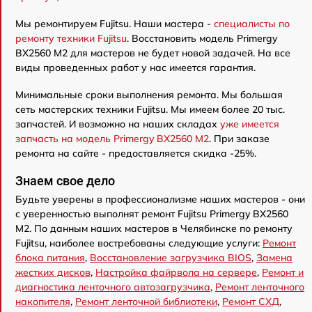
Мы ремонтируем Fujitsu. Наши мастера -
специалисты по
ремонту техники Fujitsu
. Восстановить модель Primergy
BX2560 M2 для мастеров не будет новой задачей. На все
виды проведенных работ у нас имеется гарантия.
Минимальные сроки выполнения ремонта. Мы большая
сеть мастерских техники Fujitsu. Мы имеем более 20 тыс.
запчастей. И возможно на наших складах
уже имеется
запчасть на модель Primergy BX2560 M2
. При заказе
ремонта на сайте - предоставляется скидка -25%.
Знаем свое дело
Будьте уверены в профессионализме наших мастеров - они
с уверенностью выполнят ремонт Fujitsu Primergy BX2560
M2. По данным наших мастеров в Челябинске по ремонту
Fujitsu, наиболее востребованы следующие услуги:
Ремонт
блока питания
,
Восстановление загрузчика BIOS
,
Замена
жестких дисков
,
Настройка файрвола на сервере
,
Ремонт и
диагностика ленточного автозагрузчика
,
Ремонт ленточного
накопителя
,
Ремонт ленточной библиотеки
,
Ремонт СХД
,