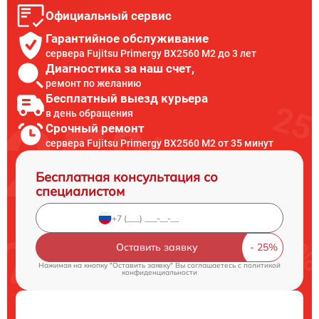
Официальный сервис
Гарантийное обслуживание
сервера Fujitsu Primergy BX2560 M2 до 3 лет
Диагностика за наш счет,
ремонт по желанию
Бесплатный выезд курьера
в день обращения
Срочный ремонт
сервера Fujitsu Primergy BX2560 M2 от 35 минут
Бесплатная консультация со
специалистом
Оставить заявку
Нажимая на кнопку "Оставить заявку" Вы соглашаетесь c
политикой
конфиденциальности