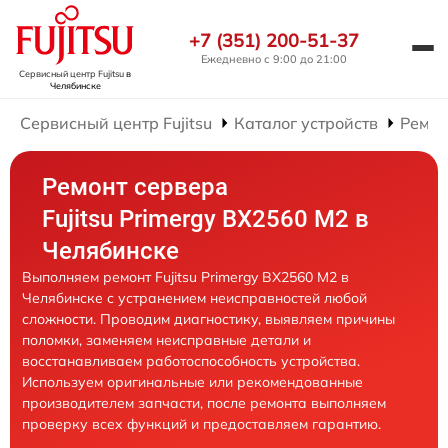
+7 (351) 200-51-37
Ежедневно с 9:00 до 21:00
Сервисный центр Fujitsu
в
Челябинске
Сервисный центр Fujitsu
Каталог устройств
Ремон
Ремонт сервера
Fujitsu Primergy BX2560 M2 в
Челябинске
Выполняем ремонт Fujitsu Primergy BX2560 M2 в
Челябинске с устранением неисправностей любой
сложности. Проводим диагностику, выявляем причины
поломки, заменяем неисправные детали и
восстанавливаем работоспособность устройства.
Используем оригинальные или рекомендованные
производителем запчасти, после ремонта выполняем
проверку всех функций и предоставляем гарантию.