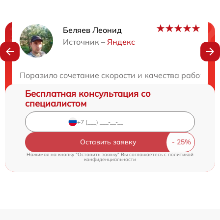
Беляев Леонид
Нужна консультация?
Источник –
Яндекс
Закажите бесплатную консультацию
Поразило сочетание скорости и качества работы. Н
Бесплатная консультация со
специалистом
Оставить заявку
Нажимая на кнопку "Оставить заявку" Вы соглашаетесь c
политикой
конфиденциальности