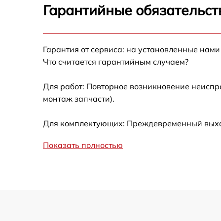
Настройка оборудования
Гарантийные обязательст
Замена северного моста
Гарантия от сервиса: на установленные нами
Прошивка BIOS
Что считается гарантийным случаем?
Для работ: Повторное возникновение неиспр
Замена оперативной памяти
монтаж запчасти).
Замена блока питания
Для комплектующих: Преждевременный выход 
Замена материнской платы
Показать полностью
Ремонт материнской платы
Не передаются пакеты в vmware