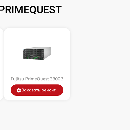
 PRIMEQUEST
Fujitsu PrimeQuest 3800B
Заказать ремонт