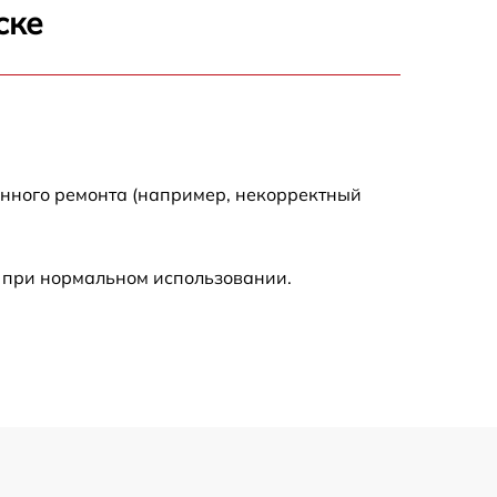
900 р
ске
1440 р
1920 р
енного ремонта (например, некорректный
1440 р
960 р
 при нормальном использовании.
2560 р
2800 р
2200 р