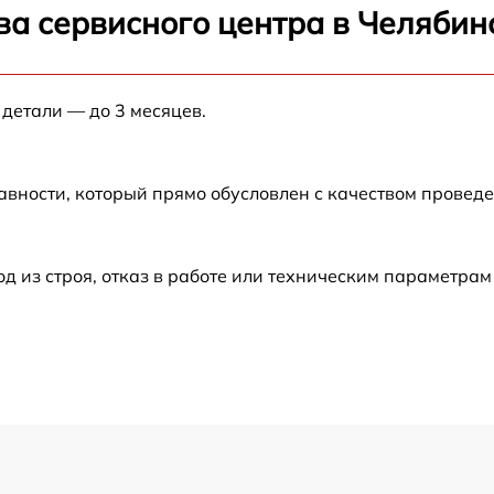
от 60 мин
ва сервисного центра в Челябин
от 90 мин
 детали — до 3 месяцев.
от 60 мин
авности, который прямо обусловлен с качеством провед
от 70 мин
от 50 мин
из строя, отказ в работе или техническим параметрам
от 70 мин
от 70 мин
от 50 мин