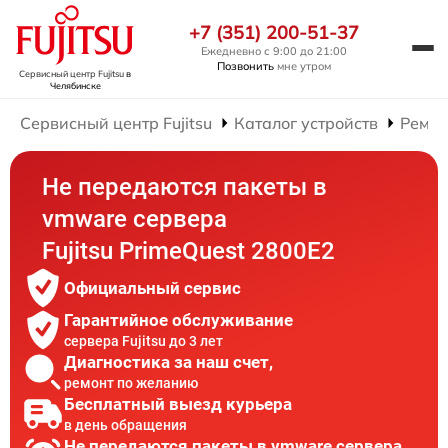
+7 (351) 200-51-37
Ежедневно с 9:00 до 21:00
Позвонить
мне утром
Сервисный центр Fujitsu
в
Челябинске
Сервисный центр Fujitsu
Каталог устройств
Ремон
Не передаются пакеты в
vmware сервера
Fujitsu PrimeQuest 2800E2
Официальный сервис
Гарантийное обслуживание
сервера Fujitsu до 3 лет
Диагностика за наш счет,
ремонт по желанию
Бесплатный выезд курьера
в день обращения
Не передаются пакеты в vmware сервера