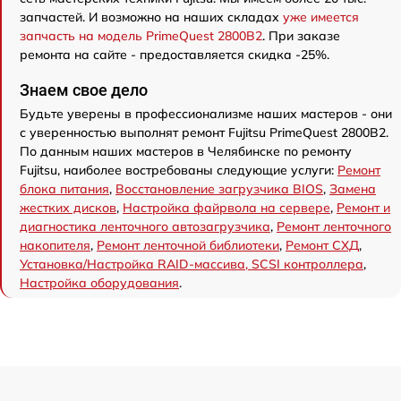
запчастей. И возможно на наших складах
уже имеется
запчасть на модель PrimeQuest 2800B2
. При заказе
ремонта на сайте - предоставляется скидка -25%.
Знаем свое дело
Будьте уверены в профессионализме наших мастеров - они
с уверенностью выполнят ремонт Fujitsu PrimeQuest 2800B2.
По данным наших мастеров в Челябинске по ремонту
Fujitsu, наиболее востребованы следующие услуги:
Ремонт
блока питания
,
Восстановление загрузчика BIOS
,
Замена
жестких дисков
,
Настройка файрвола на сервере
,
Ремонт и
диагностика ленточного автозагрузчика
,
Ремонт ленточного
накопителя
,
Ремонт ленточной библиотеки
,
Ремонт СХД
,
Установка/Настройка RAID-массива, SCSI контроллера
,
Настройка оборудования
.