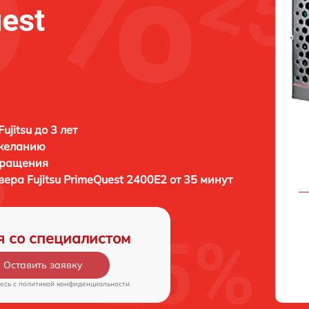
uest
ujitsu до 3 лет
 желанию
бращения
рвера
Fujitsu PrimeQuest 2400E2 от 35 минут
я со специалистом
Оставить заявку
есь c
политикой конфиденциальности