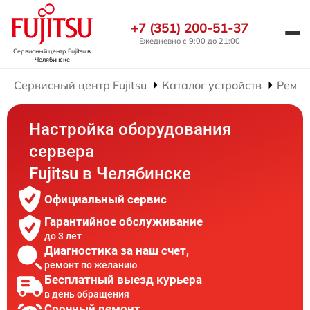
+7 (351) 200-51-37
Ежедневно с 9:00 до 21:00
Сервисный центр Fujitsu
в
Челябинске
Сервисный центр Fujitsu
Каталог устройств
Ремон
Настройка оборудования
сервера
Fujitsu в Челябинске
Официальный сервис
Гарантийное обслуживание
до 3 лет
Диагностика за наш счет,
ремонт по желанию
Бесплатный выезд курьера
в день обращения
Срочный ремонт