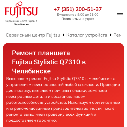
+7 (351) 200-51-37
Ежедневно с 9:00 до 21:00
Позвонить
мне утром
Сервисный центр Fujitsu
в
Челябинске
Сервисный центр Fujitsu
Каталог устройств
Ремон
Ремонт планшета
Fujitsu Stylistic Q7310 в
Челябинске
Выполняем ремонт Fujitsu Stylistic Q7310 в Челябинске с
устранением неисправностей любой сложности. Проводим
диагностику, выявляем причины поломки, заменяем
неисправные детали и восстанавливаем
работоспособность устройства. Используем оригинальные
или рекомендованные производителем запчасти, после
ремонта выполняем проверку всех функций и
предоставляем гарантию.