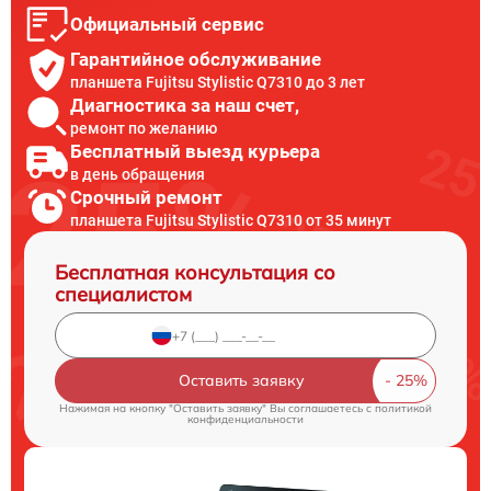
Официальный сервис
Гарантийное обслуживание
планшета Fujitsu Stylistic Q7310 до 3 лет
Диагностика за наш счет,
ремонт по желанию
Бесплатный выезд курьера
в день обращения
Срочный ремонт
планшета Fujitsu Stylistic Q7310 от 35 минут
Бесплатная консультация со
специалистом
Оставить заявку
Нажимая на кнопку "Оставить заявку" Вы соглашаетесь c
политикой
конфиденциальности