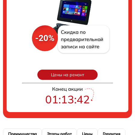
Скидка по
-20%
предварительной
записи на сайте
Цены на ремонт
Конец акции
01:13:41
Преимущества
Этапы работ
Цены
Гарантия
М