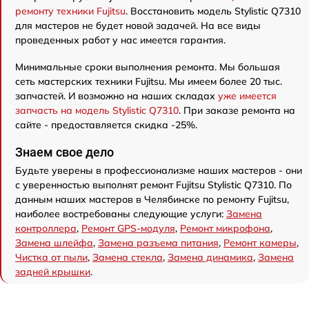
ремонту техники Fujitsu
. Восстановить модель Stylistic Q7310
для мастеров не будет новой задачей. На все виды
проведенных работ у нас имеется гарантия.
Минимальные сроки выполнения ремонта. Мы большая
сеть мастерских техники Fujitsu. Мы имеем более 20 тыс.
запчастей. И возможно на наших складах
уже имеется
запчасть на модель Stylistic Q7310
. При заказе ремонта на
сайте - предоставляется скидка -25%.
Знаем свое дело
Будьте уверены в профессионализме наших мастеров - они
с уверенностью выполнят ремонт Fujitsu Stylistic Q7310. По
данным наших мастеров в Челябинске по ремонту Fujitsu,
наиболее востребованы следующие услуги:
Замена
контроллера
,
Ремонт GPS-модуля
,
Ремонт микрофона
,
Замена шлейфа
,
Замена разъема питания
,
Ремонт камеры
,
Чистка от пыли
,
Замена стекла
,
Замена динамика
,
Замена
задней крышки
.