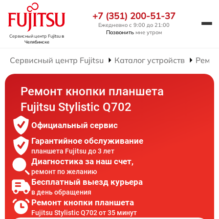
+7 (351) 200-51-37
Ежедневно с 9:00 до 21:00
Позвонить
мне утром
Сервисный центр Fujitsu
в
Челябинске
Сервисный центр Fujitsu
Каталог устройств
Ремон
Ремонт кнопки планшета
Fujitsu Stylistic Q702
Официальный сервис
Гарантийное обслуживание
планшета Fujitsu до 3 лет
Диагностика за наш счет,
ремонт по желанию
Бесплатный выезд курьера
в день обращения
Ремонт кнопки планшета
Fujitsu Stylistic Q702 от 35 минут