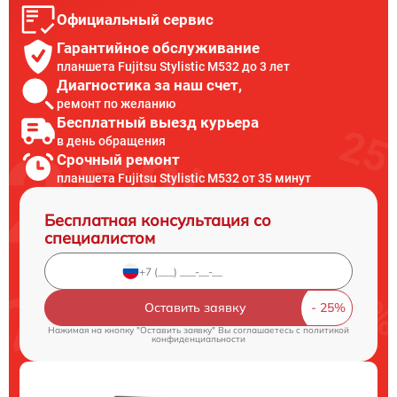
Официальный сервис
Гарантийное обслуживание
планшета Fujitsu Stylistic M532 до 3 лет
Диагностика за наш счет,
ремонт по желанию
Бесплатный выезд курьера
в день обращения
Срочный ремонт
планшета Fujitsu Stylistic M532 от 35 минут
Бесплатная консультация со
специалистом
Оставить заявку
Нажимая на кнопку "Оставить заявку" Вы соглашаетесь c
политикой
конфиденциальности