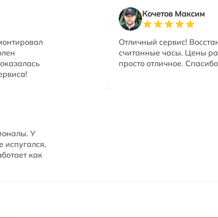
Кочетов Максим
монтировал
Отличный сервис! Восста
олен
считанные часы. Цены ра
 оказалась
просто отличное. Спасибо
ервиса!
ионалы. У
е испугался,
аботает как