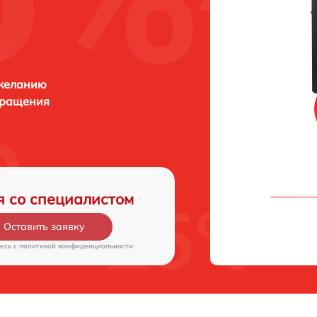
 желанию
бращения
я со специалистом
Оставить заявку
есь c
политикой конфиденциальности