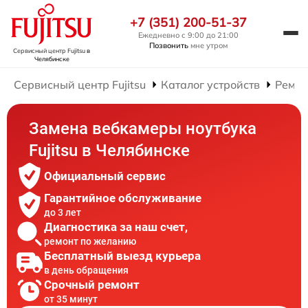
+7 (351) 200-51-37
Ежедневно с 9:00 до 21:00
Позвонить
мне утром
Сервисный центр Fujitsu
в
Челябинске
Сервисный центр Fujitsu
Каталог устройств
Ремон
Замена вебкамеры ноутбука
Fujitsu в Челябинске
Официальный сервис
Гарантийное обслуживание
до 3 лет
Диагностика за наш счет,
ремонт по желанию
Бесплатный выезд курьера
в день обращения
Срочный ремонт
от 35 минут