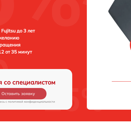
Fujitsu до 3 лет
 желанию
бращения
12 от 35 минут
я со специалистом
Оставить заявку
есь c
политикой конфиденциальности