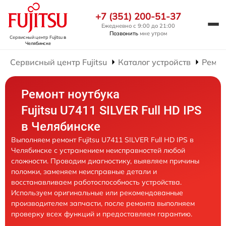
+7 (351) 200-51-37
Ежедневно с 9:00 до 21:00
Позвонить
мне утром
Сервисный центр Fujitsu
в
Челябинске
Сервисный центр Fujitsu
Каталог устройств
Ремон
Ремонт ноутбука
Fujitsu U7411 SILVER Full HD IPS
в Челябинске
Выполняем ремонт Fujitsu U7411 SILVER Full HD IPS в
Челябинске с устранением неисправностей любой
сложности. Проводим диагностику, выявляем причины
поломки, заменяем неисправные детали и
восстанавливаем работоспособность устройства.
Используем оригинальные или рекомендованные
производителем запчасти, после ремонта выполняем
проверку всех функций и предоставляем гарантию.