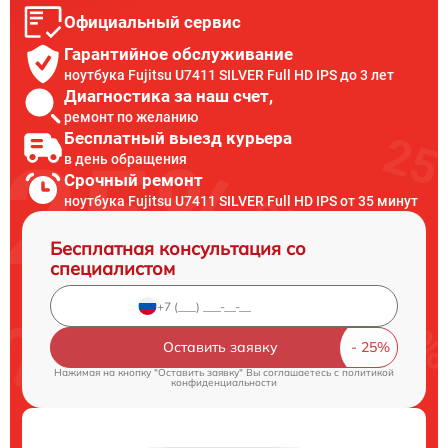
Официальный сервис
Гарантийное обслуживание
ноутбука Fujitsu U7411 SILVER Full HD IPS до 3 лет
Диагностика за наш счет,
ремонт по желанию
Бесплатный выезд курьера
в день обращения
Срочный ремонт
ноутбука Fujitsu U7411 SILVER Full HD IPS от 35 минут
Бесплатная консультация со
специалистом
Оставить заявку
Нажимая на кнопку "Оставить заявку" Вы соглашаетесь c
политикой
конфиденциальности