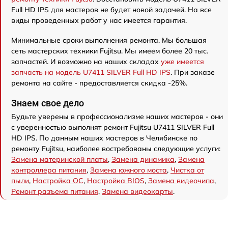
Full HD IPS для мастеров не будет новой задачей. На все
виды проведенных работ у нас имеется гарантия.
Минимальные сроки выполнения ремонта. Мы большая
сеть мастерских техники Fujitsu. Мы имеем более 20 тыс.
запчастей. И возможно на наших складах
уже имеется
запчасть на модель U7411 SILVER Full HD IPS
. При заказе
ремонта на сайте - предоставляется скидка -25%.
Знаем свое дело
Будьте уверены в профессионализме наших мастеров - они
с уверенностью выполнят ремонт Fujitsu U7411 SILVER Full
HD IPS. По данным наших мастеров в Челябинске по
ремонту Fujitsu, наиболее востребованы следующие услуги:
Замена материнской платы
,
Замена динамика
,
Замена
контроллера питания
,
Замена южного моста
,
Чистка от
пыли
,
Настройка ОС
,
Настройка BIOS
,
Замена видеочипа
,
Ремонт разъема питания
,
Замена видеокарты
.