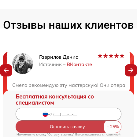
Отзывы наших клиентов
Гаврилов Денис
Нужна консультация?
Источник –
ВКонтакте
Закажите бесплатную консультацию
Смело рекомендую эту мастерскую! Они оперативно
Бесплатная консультация со
специалистом
Оставить заявку
Нажимая на кнопку "Оставить заявку" Вы соглашаетесь c
политикой