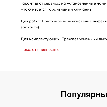
Гарантия от сервиса: на установленные нами
Замена вебкамеры
Что считается гарантийным случаем?
Ремонт петель крышки
Для работ: Повторное возникновение дефект
запчасти).
Настройка Wi-Fi
Для комплектующих: Преждевременный выход
Замена тачпада
Показать полностью
Замена корпуса
Замена клавиатуры
Замена разъёмов (HDMI, DVI, Дисплей
порта)
Популярные
Замена USB порта