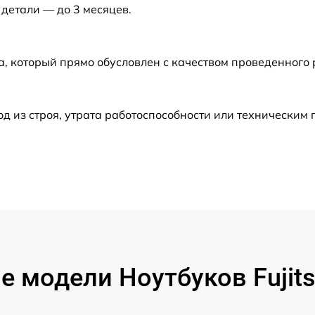
 детали — до 3 месяцев.
от 60 мин
от 60 мин
а, который прямо обусловлен с качеством проведенного
от 90 мин
 из строя, утрата работоспособности или техническим
от 80 мин
от 60 мин
от 70 мин
от 60 мин
 модели Ноутбуков Fujit
от 50 мин