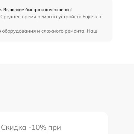
990 р
е. Выполним быстро и качественно!
Среднее время ремонта устройств Fujitsu в
890 р
го оборудования и сложного ремонта. Наш
620 р
3900 р
Скидка -10% при