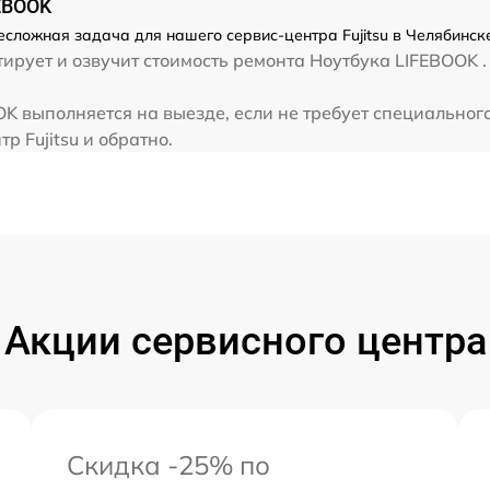
FEBOOK
от 70 мин
есложная задача для нашего сервис-центра Fujitsu в Челябинск
рует и озвучит стоимость ремонта Ноутбука LIFEBOOK . 
от 30 мин
OK выполняется на выезде, если не требует специально
р Fujitsu и обратно.
от 40 мин
от 80 мин
Акции сервисного центра
Скидка -25% по