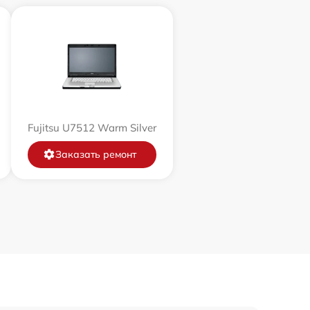
690 р
690 р
1290 р
Fujitsu U7512 Warm Silver
1790 р
Заказать ремонт
1090 р
890 р
1120 р
2885 р