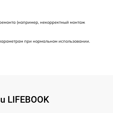
840 р
1090 р
 ремонта (например, некорректный монтаж
890 р
 параметрам при нормальном использовании.
1040 р
1190 р
690 р
590 р
su LIFEBOOK
990 р