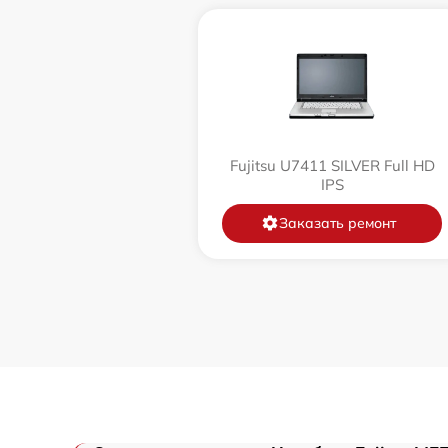
Замена микрофона
Замена оперативной памяти
Замена процессора
Fujitsu U7411 SILVER Full HD
IPS
Замена системы охлаждения
Заказать ремонт
Замена термопасты
Замена шлейфа матрицы
Замена экрана
Замена северного моста