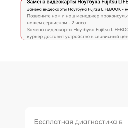
Замена видеокарты Ноутбука Fujitsu LI
Восстановление данных
Замена видеокарты Ноутбука Fujitsu LIFEBOOK - н
Позвоните нам и наш менеджер проконсульти
нашем сервисном - 2 часа.
Замена SSD
Замена видеокарты Ноутбука Fujitsu LIFEBO
курьер доставит устройство в сервисный цент
Замена аккумулятора
Замена шим-контроллера
Бесплатная диагностика в