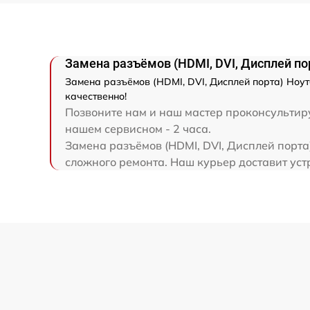
Замена экрана
Замена северного моста
Замена разъёмов (HDMI, DVI, Дисплей пор
Замена разъёмов (HDMI, DVI, Дисплей порта) Ноут
Восстановление данных
качественно!
Позвоните нам и наш мастер проконсультируе
нашем сервисном - 2 часа.
Замена SSD
Замена разъёмов (HDMI, DVI, Дисплей порта)
сложного ремонта. Наш курьер доставит устро
Замена аккумулятора
Замена шим-контроллера