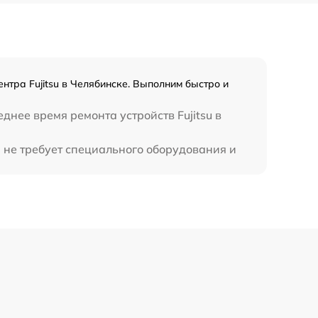
1120 р
2885 р
нтра Fujitsu в Челябинске. Выполним быстро и
990 р
днее время ремонта устройств Fujitsu в
890 р
и не требует специального оборудования и
620 р
3900 р