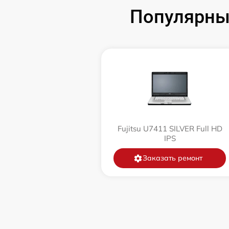
Замена разъёмов (HDMI, DVI, Дисплей
Популярные
порта)
Замена USB порта
Замена микрофона
Замена оперативной памяти
Замена процессора
Fujitsu U7411 SILVER Full HD
IPS
Замена системы охлаждения
Заказать ремонт
Замена термопасты
Замена шлейфа матрицы