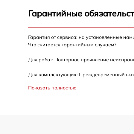
Замена видеокарты
Гарантийные обязательст
Замена жесткого диска
Гарантия от сервиса: на установленные нам
Замена вебкамеры
Что считается гарантийным случаем?
Ремонт петель крышки
Для работ: Повторное проявление неисправ
Настройка Wi-Fi
Для комплектующих: Преждевременный выход
Показать полностью
Замена тачпада
Замена корпуса
Замена клавиатуры