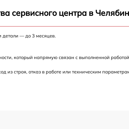
от 50 мин
ва сервисного центра в Челяби
от 50 мин
и детали — до 3 месяцев.
от 60 мин
от 60 мин
ности, который напрямую связан с выполненной работой
от 90 мин
 из строя, отказ в работе или техническим параметра
от 80 мин
от 60 мин
от 70 мин