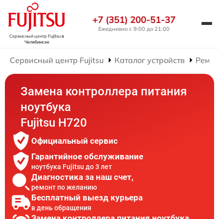
+7 (351) 200-51-37
Ежедневно с 9:00 до 21:00
Сервисный центр Fujitsu
в
Челябинске
Сервисный центр Fujitsu
Каталог устройств
Ремон
Замена контроллера питания
ноутбука
Fujitsu H720
Официальный сервис
Гарантийное обслуживание
ноутбука Fujitsu до 3 лет
Диагностика за наш счет,
ремонт по желанию
Бесплатный выезд курьера
в день обращения
Замена контроллера питания ноутбука