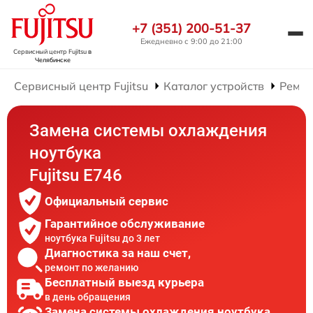
+7 (351) 200-51-37
Ежедневно с 9:00 до 21:00
Сервисный центр Fujitsu
в
Челябинске
Сервисный центр Fujitsu
Каталог устройств
Ремон
Замена системы охлаждения
ноутбука
Fujitsu E746
Официальный сервис
Гарантийное обслуживание
ноутбука Fujitsu до 3 лет
Диагностика за наш счет,
ремонт по желанию
Бесплатный выезд курьера
в день обращения
Замена системы охлаждения ноутбука