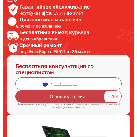
Гарантийное обслуживание
ноутбука Fujitsu E5511 до 3 лет
Диагностика за наш счет,
ремонт по желанию
Бесплатный выезд курьера
в день обращения
Срочный ремонт
ноутбука Fujitsu E5511 от 35 минут
Бесплатная консультация со
специалистом
Оставить заявку
Нажимая на кнопку "Оставить заявку" Вы соглашаетесь c
политикой
конфиденциальности