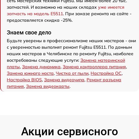
сеть мастерских техники Fujitsu. Мы имеем более 20 тыс.
запчастей. И возможно на наших складах
уже имеется
запчасть на модель E5511
. При заказе ремонта на сайте -
предоставляется скидка -25%.
Знаем свое дело
Будьте уверены в профессионализме наших мастеров - они
с уверенностью выполнят ремонт Fujitsu E5511. По данным
наших мастеров в Челябинске по ремонту Fujitsu, наиболее
востребованы следующие услуги:
Замена материнской
платы
,
Замена динамика
,
Замена контроллера питания
,
Замена южного моста
,
Чистка от пыли
,
Настройка ОС
,
Настройка BIOS
,
Замена видеочипа
,
Ремонт разъема
питания
,
Замена видеокарты
.
Акции сервисного