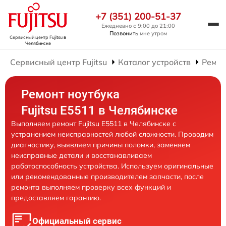
+7 (351) 200-51-37
Ежедневно с 9:00 до 21:00
Позвонить
мне утром
Сервисный центр Fujitsu
в
Челябинске
Сервисный центр Fujitsu
Каталог устройств
Ремон
Ремонт ноутбука
Fujitsu E5511 в Челябинске
Выполняем ремонт Fujitsu E5511 в Челябинске с
устранением неисправностей любой сложности. Проводим
диагностику, выявляем причины поломки, заменяем
неисправные детали и восстанавливаем
работоспособность устройства. Используем оригинальные
или рекомендованные производителем запчасти, после
ремонта выполняем проверку всех функций и
предоставляем гарантию.
Официальный сервис