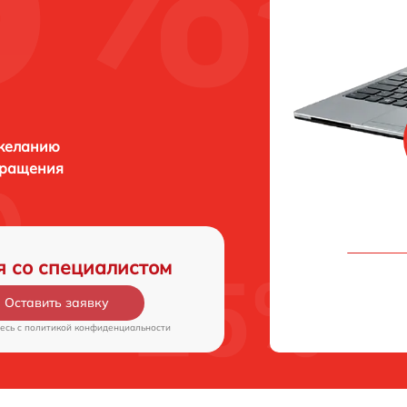
 желанию
бращения
я со специалистом
Оставить заявку
есь c
политикой конфиденциальности