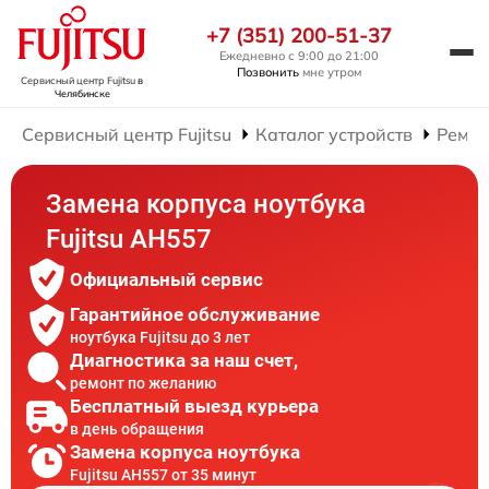
+7 (351) 200-51-37
Ежедневно с 9:00 до 21:00
Позвонить
мне утром
Сервисный центр Fujitsu
в
Челябинске
Сервисный центр Fujitsu
Каталог устройств
Ремон
Замена корпуса ноутбука
Fujitsu AH557
Официальный сервис
Гарантийное обслуживание
ноутбука Fujitsu до 3 лет
Диагностика за наш счет,
ремонт по желанию
Бесплатный выезд курьера
в день обращения
Замена корпуса ноутбука
Fujitsu AH557 от 35 минут