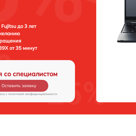
Fujitsu до 3 лет
 желанию
бращения
939X от 35 минут
я со специалистом
Оставить заявку
есь c
политикой конфиденциальности