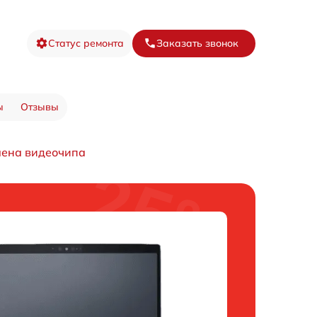
Статус ремонта
Заказать звонок
ы
Отзывы
ена видеочипа